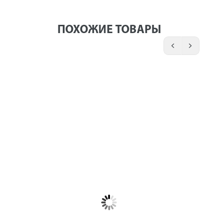
ПОХОЖИЕ ТОВАРЫ
Шарошка
Шарошка
Шарошка
абразивная
абразивная
абразивная
ПРАКТИКА
ПРАКТИКА
ПРАКТИКА
оксид
оксид
оксид
алюминия,
алюминия,
алюминия,
дисковая
закругленная
трапециевидная
32х6 мм,
25х25 мм,
35х25 мм,
хвост 6 мм,
хвост 6 мм,
хвост 6 мм,
блистер
блистер
блистер