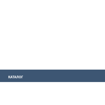
КАТАЛОГ
Аккумуляторная техника
Инструмент для нарезания резьбы
Оснастка для инструмента
Ручной инструмент