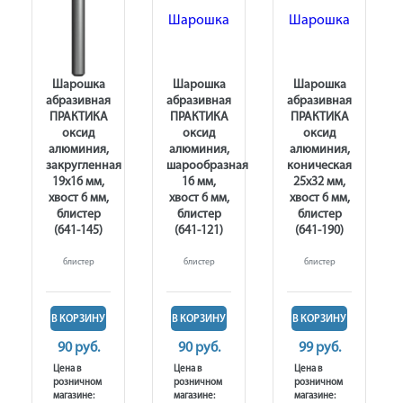
Шарошка
Шарошка
Шарошка
абразивная
абразивная
абразивная
ПРАКТИКА
ПРАКТИКА
ПРАКТИКА
оксид
оксид
оксид
алюминия,
алюминия,
алюминия,
я
закругленная
шарообразная
коническая
19х16 мм,
16 мм,
25х32 мм,
хвост 6 мм,
хвост 6 мм,
хвост 6 мм,
блистер
блистер
блистер
(641-145)
(641-121)
(641-190)
блистер
блистер
блистер
В КОРЗИНУ
В КОРЗИНУ
В КОРЗИНУ
90 руб.
90 руб.
99 руб.
Цена в
Цена в
Цена в
розничном
розничном
розничном
магазине:
магазине:
магазине: