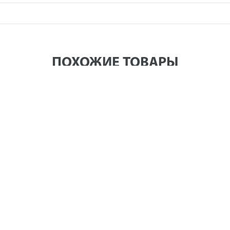
ПОХОЖИЕ ТОВАРЫ
етров, ПВХ, с фиттингами (241-208)
 магазине: 400 руб.