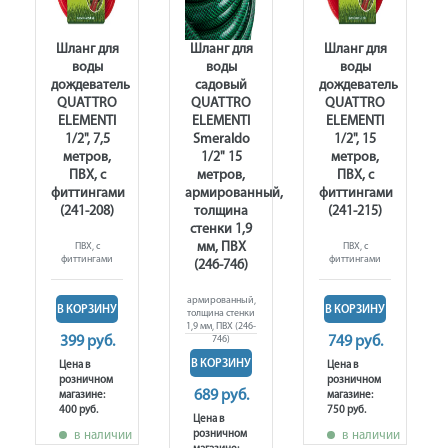
Шланг для
Шланг для
Шланг для
воды
воды
воды
дождеватель
садовый
дождеватель
QUATTRO
QUATTRO
QUATTRO
ELEMENTI
ELEMENTI
ELEMENTI
1/2", 7,5
Smeraldo
1/2", 15
метров,
1/2" 15
метров,
ПВХ, с
метров,
ПВХ, с
й,
фиттингами
армированный,
фиттингами
(241-208)
толщина
(241-215)
стенки 1,9
мм, ПВХ
ПВХ, с
ПВХ, с
фиттингами
фиттингами
(246-746)
армированный,
В КОРЗИНУ
В КОРЗИНУ
толщина стенки
1,9 мм, ПВХ (246-
399 руб.
746)
749 руб.
В КОРЗИНУ
Цена в
Цена в
розничном
розничном
689 руб.
магазине:
магазине:
400 руб.
750 руб.
Цена в
в наличии
розничном
в наличии