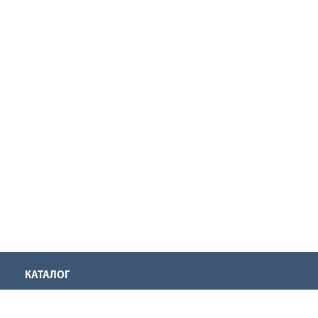
КАТАЛОГ
Аккумуляторная техника
Инструмент для нарезания резьбы