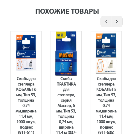
ПОХОЖИЕ ТОВАРЫ
Скобы для
Скобы
Скобы для
степлера
ПРАКТИКА
степлера
КОБАЛЬТ 6
для
КОБАЛЬТ 8
мм, Тип 53,
степлера,
мм, Тип 53,
толщина
серия
толщина
0.74
Мастер, 6
0.74
мм,ширина
мм, Тип 53,
мм,ширина
11.4 мм,
толщина
11.4 мм,
1000 штук,
0,74 мм,
1000 штук,
подвес
ширина
подвес
(911-611)
11,4 м (037-
(911-635)