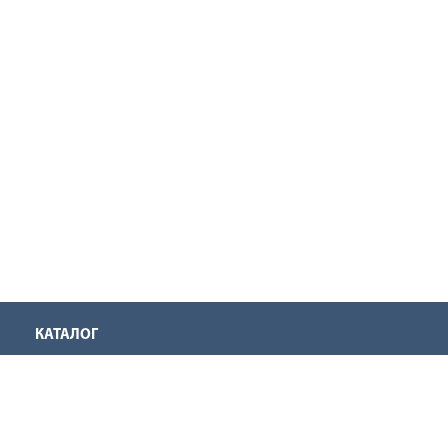
КАТАЛОГ
Аккумуляторная техника
Инструмент для нарезания резьбы
Оснастка для инструмента
Ручной инструмент