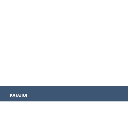
КАТАЛОГ
Аккумуляторная техника
Инструмент для нарезания резьбы
Оснастка для инструмента
Ручной инструмент