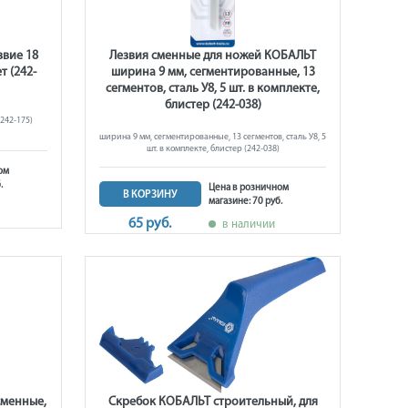
звие 18
Лезвия сменные для ножей КОБАЛЬТ
т (242-
ширина 9 мм, сегментированные, 13
сегментов, сталь У8, 5 шт. в комплекте,
блистер (242-038)
(242-175)
ширина 9 мм, сегментированные, 13 сегментов, сталь У8, 5
шт. в комплекте, блистер (242-038)
ом
.
Цена в розничном
В КОРЗИНУ
магазине: 70 руб.
65 руб.
в наличии
сменные,
Скребок КОБАЛЬТ строительный, для