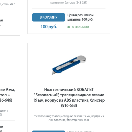
комплекте, блистер (242-021)
 сталь У8, 5
)
Цена в розничном
В КОРЗИНУ
магазине: 100 руб.
ом
.
100 руб.
в наличии
ие 9 мм,
Нож технический КОБАЛЬТ
стоп +
"Безопасный", трапециевидное лезвие
16-646)
19 мм, корпус из ABS пластика, блистер
(916-653)
остоп +
6)
"Безопасный", трапециевидное лезвие 19 мм, корпус из
ABS пластика, блистер (916-653)
ом
б.