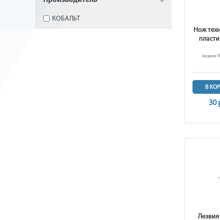
Производитель
КОБАЛЬТ
Нож тех
пласти
лезвие 9
В КО
30 
Лезвия