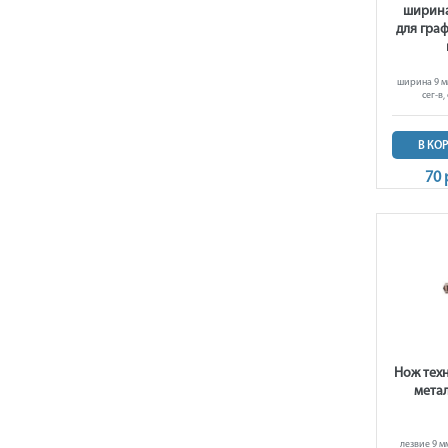
ширина 
для графи
ширина 9 мм,
сег-в,
В КО
70 
Нож тех
метал
лезвие 9 м