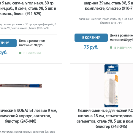
9 мм, сегм-е, угол накл. 30 гр.
ширина 39 мм, сталь У8, 5 ш
ч.раб., 8 сег-в, сталь У8, 5 шт. в
комплекте, блистер (916-7
компл., блист. (911-529)
сменные, ширина 39 мм, сталь У8, 5 шт. в к
блистер (916-714)
 сегм-е, угол накл. 30 гр. для графич.раб., 8
 сталь У8, 5 шт. в компл., блист. (911-529)
Цена в розничн
В КОРЗИНУ
магазине: 80 руб
Цена в розничном
РЗИНУ
магазине: 70 руб.
75 руб.
в наличии
руб.
в наличии
нический КОБАЛЬТ лезвие 9 мм,
Лезвия сменные для ножей К
лический корпус, автостоп,
ширина 18 мм, сегментирован
блистер (245-046)
сегментов, сталь У8, 5 шт. в ко
блистер (242-045)
м, металлический корпус, автостоп, блистер