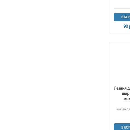
В КО
90 
Лезвия 
шири
ком
сменные, ш
В КО