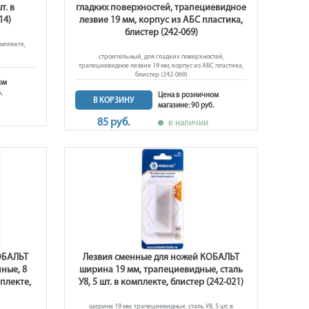
т. в
гладких поверхностей, трапециевидное
14)
лезвие 19 мм, корпус из АБС пластика,
блистер (242-069)
омплекте,
строительный, для гладких поверхностей,
трапециевидное лезвие 19 мм, корпус из АБС пластика,
блистер (242-069)
ом
.
Цена в розничном
В КОРЗИНУ
магазине: 90 руб.
85 руб.
в наличии
ОБАЛЬТ
Лезвия сменные для ножей КОБАЛЬТ
ные, 8
ширина 19 мм, трапециевидные, сталь
мплекте,
У8, 5 шт. в комплекте, блистер (242-021)
ширина 19 мм, трапециевидные, сталь У8, 5 шт. в