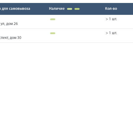
в для самовывоза
Наличие
Кол-во
> 1 шт.
ул, дом 26
> 1 шт.
пект, дом 30