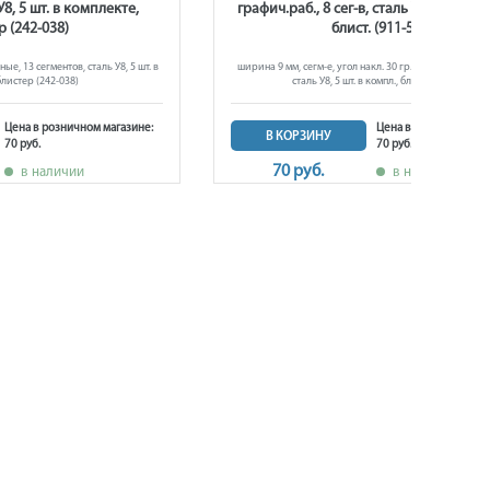
У8, 5 шт. в комплекте,
графич.раб., 8 сег-в, сталь У8, 5 шт. в к
р (242-038)
блист. (911-529)
е, 13 сегментов, сталь У8, 5 шт. в
ширина 9 мм, сегм-е, угол накл. 30 гр. для графич.раб.,
блистер (242-038)
сталь У8, 5 шт. в компл., блист. (911-529)
Цена в розничном магазине:
Цена в розничном ма
В КОРЗИНУ
70 руб.
70 руб.
70 руб.
в наличии
в наличии