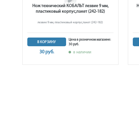
й",
Нож технический КОБАЛЬТ лезвие 9 мм,
Н
 из
пластиковый корпус,пакет (242-182)
лезвие 9 мм, пластиковый корпус,пакет (242-182)
 ABS
Цена в розничном магазине:
В КОРЗИНУ
30 руб.
ине:
30 руб.
в наличии