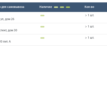
в для самовывоза
Наличие
Кол-во
> 1 шт.
ул, дом 26
> 1 шт.
пект, дом 30
> 1 шт.
0 лит. А