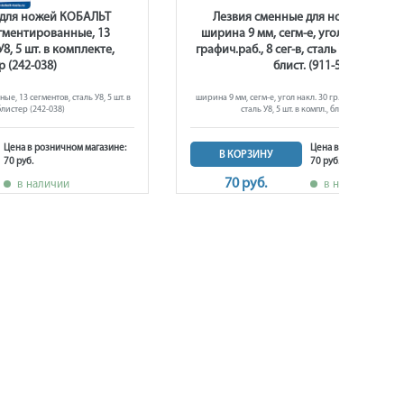
 для ножей КОБАЛЬТ
Лезвия сменные для ножей КОБА
гментированные, 13
ширина 9 мм, сегм-е, угол накл. 30 гр
У8, 5 шт. в комплекте,
графич.раб., 8 сег-в, сталь У8, 5 шт. в к
р (242-038)
блист. (911-529)
е, 13 сегментов, сталь У8, 5 шт. в
ширина 9 мм, сегм-е, угол накл. 30 гр. для графич.раб.,
блистер (242-038)
сталь У8, 5 шт. в компл., блист. (911-529)
Цена в розничном магазине:
Цена в розничном ма
В КОРЗИНУ
70 руб.
70 руб.
70 руб.
в наличии
в наличии