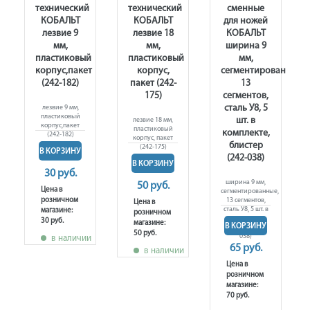
технический
технический
сменные
КОБАЛЬТ
КОБАЛЬТ
для ножей
,
лезвие 9
лезвие 18
КОБАЛЬТ
ное
мм,
мм,
ширина 9
пластиковый
пластиковый
мм,
корпус,пакет
корпус,
сегментированные,
(242-182)
пакет (242-
13
175)
сегментов,
сталь У8, 5
лезвие 9 мм,
пластиковый
шт. в
лезвие 18 мм,
корпус,пакет
пластиковый
комплекте,
(242-182)
корпус, пакет
блистер
(242-175)
В КОРЗИНУ
(242-038)
В КОРЗИНУ
30 руб.
ширина 9 мм,
50 руб.
Цена в
сегментированные,
розничном
13 сегментов,
Цена в
сталь У8, 5 шт. в
магазине:
розничном
комплекте,
30 руб.
магазине:
В КОРЗИНУ
блистер (242-
50 руб.
038)
в наличии
65 руб.
в наличии
Цена в
розничном
магазине:
70 руб.